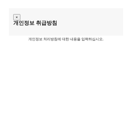
×
About GOS
개인정보 취급방침
The Standard of
개인정보 처리방침에 대한 내용을 입력하십시오.
Mathematics Education
Consumer-Centered
Education
Humanistic Mathematics
Textbooks
Supplementary Educational
Materials
Diagnostic Education
Program